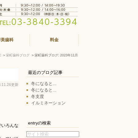
審美歯科
料金
E
栄町歯科ブログ
栄町歯科ブログ: 2023年11月
最近のブログ記事
冬になると...
3.11.26更新
冬になると...
冬支度
イルミネーション
entryの検索
でいろんな